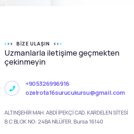
BIZE ULAŞIN
Uzmanlarla iletişime geçmekten
çekinmeyin
+905326996916
ozelrota16surucukursu@gmail.com
ALTINŞEHİR MAH. ABDİ İPEKÇİ CAD. KARDELEN SİTESİ
B C BLOK NO: 24BA NİLÜFER, Bursa 16140