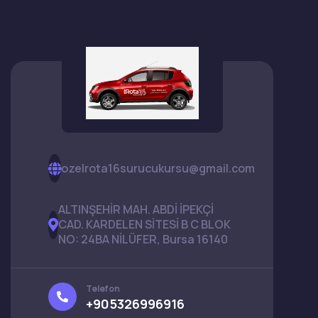
ozelrota16surucukursu@gmail.com
ALTINŞEHİR MAH. ABDİ İPEKÇİ
CAD. KARDELEN SİTESİ B C BLOK
NO: 24BA NİLÜFER, Bursa 16140
Telefon
+905326996916