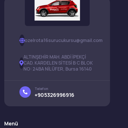
ozelrota16surucukursu@gmail.com
ALTINŞEHİR MAH. ABDİ İPEKÇİ
CAD. KARDELEN SİTESİ B C BLOK
NO: 24BA NİLÜFER, Bursa 16140
Telefon
+905326996916
Menü